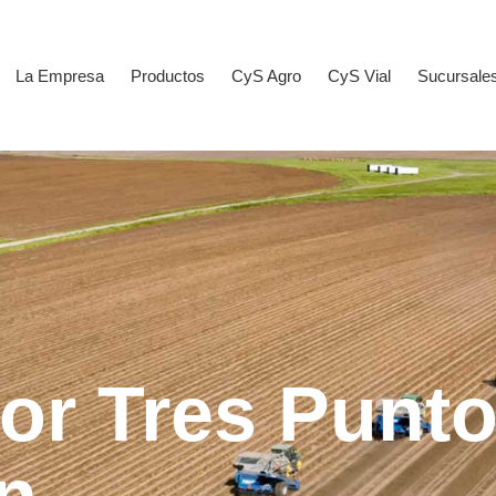
La Empresa
Productos
CyS Agro
CyS Vial
Sucursale
or Tres Punt