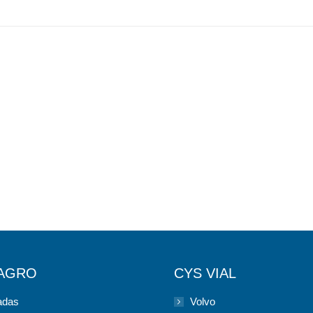
 AGRO
CYS VIAL
das
Volvo