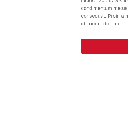
luctus. Mauris vest
condimentum metus si
consequat. Proin a 
id commodo orci.