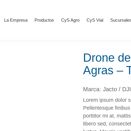
La Empresa
Productos
CyS Agro
CyS Vial
Sucursale
Drone de
Agras – 
Marca: Jacto / DJI
Lorem ipsum dolor si
Pellentesque finibus 
porttitor mi at, matti
libero sed, consect