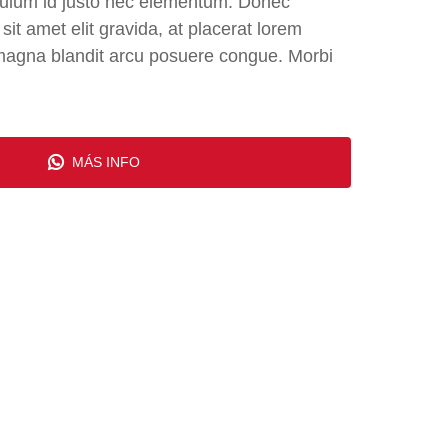
ibulum id justo nec elementum. Donec
t amet elit gravida, at placerat lorem
magna blandit arcu posuere congue. Morbi
MÁS INFO