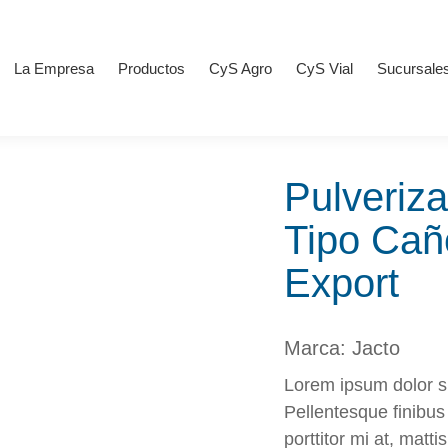
La Empresa
Productos
CyS Agro
CyS Vial
Sucursale
Pulveriz
Tipo Cañ
Export
Marca: Jacto
Lorem ipsum dolor si
Pellentesque finibus 
porttitor mi at, matti