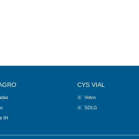
Excavadora Compacta –
EW 60 C
Volvo
LEER MÁS
 AGRO
CYS VIAL
das
Volvo
to
SDLG
e IH