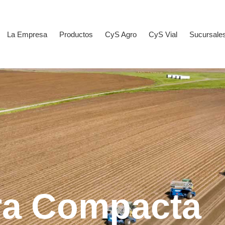
La Empresa
Productos
CyS Agro
CyS Vial
Sucursale
ra Compacta