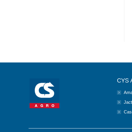
CYS
Ama
Jac
Cas